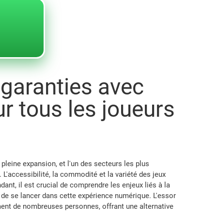
é garanties avec
ur tous les joueurs
pleine expansion, et l'un des secteurs les plus
. L'accessibilité, la commodité et la variété des jeux
nt, il est crucial de comprendre les enjeux liés à la
t de se lancer dans cette expérience numérique. L'essor
ment de nombreuses personnes, offrant une alternative