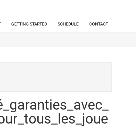
T
GETTING STARTED
SCHEDULE
CONTACT
té_garanties_avec_
our_tous_les_joue