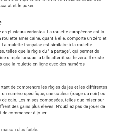
ccarat et le poker.
e
 en plusieurs variantes. La roulette européenne est la
a roulette américaine, quant à elle, comporte un zéro et
La roulette française est similaire à la roulette
, telles que la règle du "la partage", qui permet de
 simple lorsque la bille atterrit sur le zéro. Il existe
s que la roulette en ligne avec des numéros
ortant de comprendre les règles du jeu et les différentes
r un numéro spécifique, une couleur (rouge ou noir) ou
ces de gain. Les mises composées, telles que miser sur
rent des gains plus élevés. N'oubliez pas de jouer de
nt de commencer à jouer.
 maison plus faible.