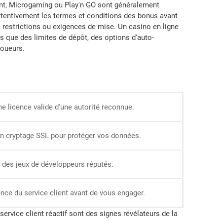
tEnt, Microgaming ou Play'n GO sont généralement
attentivement les termes et conditions des bonus avant
es restrictions ou exigences de mise. Un casino en ligne
ls que des limites de dépôt, des options d'auto-
joueurs.
e licence valide d'une autorité reconnue.
 un cryptage SSL pour protéger vos données.
t des jeux de développeurs réputés.
ence du service client avant de vous engager.
service client réactif sont des signes révélateurs de la