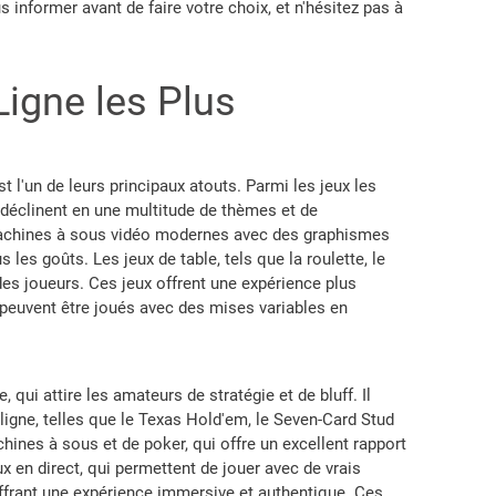
s informer avant de faire votre choix, et n'hésitez pas à
igne les Plus
t l'un de leurs principaux atouts. Parmi les jeux les
 déclinent en une multitude de thèmes et de
machines à sous vidéo modernes avec des graphismes
s les goûts. Les jeux de table, tels que la roulette, le
des joueurs. Ces jeux offrent une expérience plus
t peuvent être joués avec des mises variables en
, qui attire les amateurs de stratégie et de bluff. Il
igne, telles que le Texas Hold'em, le Seven-Card Stud
ines à sous et de poker, qui offre un excellent rapport
x en direct, qui permettent de jouer avec de vrais
offrant une expérience immersive et authentique. Ces